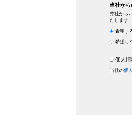
当社から
弊社から
たします
希望す
希望し
個人情
当社の
個