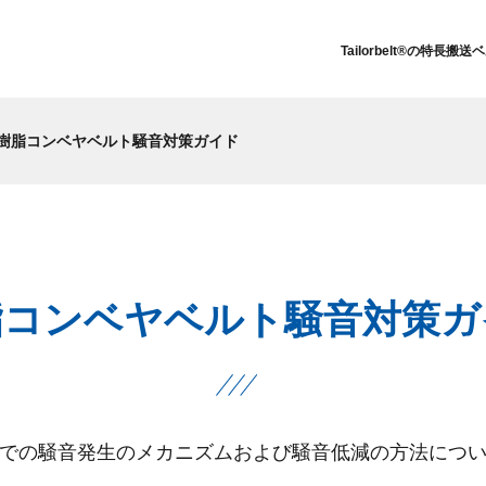
Tailorbelt®の特長
搬送ベ
樹脂コンベヤベルト騒音対策ガイド
脂コンベヤベルト騒音対策ガ
での騒音発生のメカニズムおよび騒音低減の方法につ