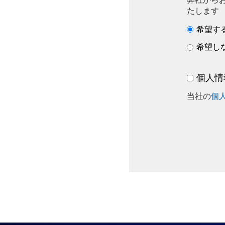
たします
希望す
希望し
個人情
当社の
個