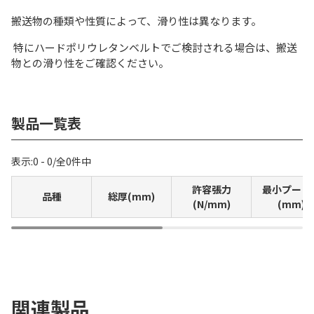
搬送物の種類や性質によって、滑り性は異なります。
特にハードポリウレタンベルトでご検討される場合は、搬送
物との滑り性をご確認ください。
製品一覧表
表示:
0 - 0
/
全
0
件中
許容張力
最小プーリ
品種
総厚(mm)
(N/mm)
(mm)
関連製品