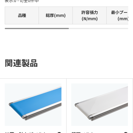
表示:
0 - 0
/
全
0
件中
許容張力
最小プーリ
品種
総厚(mm)
(N/mm)
(mm)
関連製品