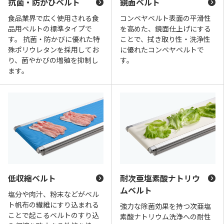
抗菌・防かびベルト
鏡面ベルト
食品業界で広く使用される食
コンベヤベルト表面の平滑性
品用ベルトの標準タイプで
を高めた、鏡面仕上げにする
す。 抗菌・防かびに優れた特
ことで、拭き取り性・洗浄性
殊ポリウレタンを採用してお
に優れたコンベヤベルトで
り、菌やかびの増殖を抑制し
す。
ます。
低収縮ベルト
耐次亜塩素酸ナトリウ
ムベルト
塩分や肉汁、粉末などがベル
ト帆布の繊維にすり込まれる
強力な除菌効果を持つ次亜塩
ことで起こるベルトのすり込
素酸ナトリウム洗浄への耐性